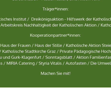
Träger*innen:
isches Institut
/
Dreikönigsaktion - Hilfswerk der Katholis
 Arbeitskreis Nachhaltigkeit der Katholischen Aktion / Katho
Kooperationpartner*innen:
/
Haus der Frauen
/
Haus der Stille
/
Katholische Aktion Stei
/
Katholische Stadtkirche Graz
/
Private Pädagogische Hoc
u und Gurk-Klagenfurt /
Sonntagsblatt
/ Aktion Familienfa
 / MIRIA Catering / Styria Vitalis / Autofasten / Die Umwe
Machen Sie mit!
Impressum
Datenschutz
Anmelden