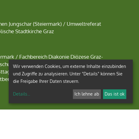
chen Jungschar
(Steiermark) /
Umweltreferat
lische Stadtkirche Graz
ermark
/
Fachbereich D
iakonie Diözese Graz-
hschule Augustinum
/
Prandia Augustinum
/
Wir verwenden Cookies, um externe Inhalte einzubinden
sttag/Zentrum der Theologiestudierenden /
und Zugriffe zu analysieren. Unter "Details" können Sie
ltberatung
die Freigabe Ihrer Daten steuern.
Details
...
Ich lehne ab
Das ist ok