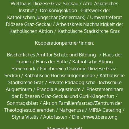
Welthaus Diözese Graz-Seckau
/
Afro-Asiatisches
Institut
/
Dreikönigsaktion - Hilfswerk der
Katholischen Jungschar
(Steiermark) /
Umweltreferat
Diözese Graz-Seckau
/ Arbeitskreis Nachhaltigkeit der
Katholischen Aktion / Katholische Stadtkirche Graz
Kooperationpartner*innen:
Bischöfliches Amt für Schule und Bildung
/
Haus der
Frauen
/
Haus der Stille
/
Katholische Aktion
Steiermark
/
Fachbereich D
iakonie Diözese Graz-
Seckau /
Katholische Hochschulgemeinde
/
Katholische
Stadtkirche Graz
/
Private Pädagogische Hochschule
Augustinum
/
Prandia Augustinum
/ Priesterseminare
der Diözesen Graz-Seckau und Gurk-Klagenfurt /
Sonntagsblatt
/ Aktion Familienfasttag/Zentrum der
Theologiestudierenden / Nahgenuss / MIRIA Catering /
Styria Vitalis / Autofasten / Die Umweltberatung
Machen Sie mit!