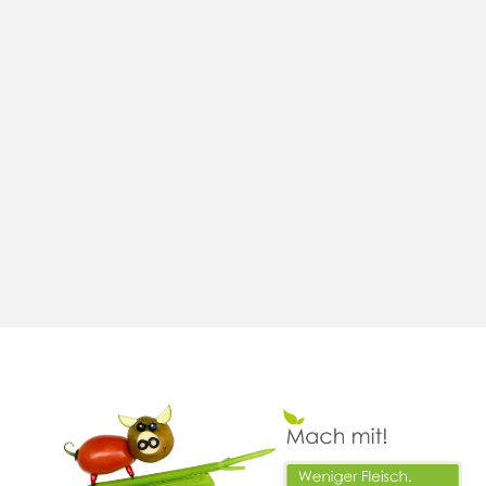
Rauchende Köpfe, fragende Gesichter, laute
Diskussionen – beim Pub-Quiz vergangen Freita
ging es richtig rund! Die Stimmung war großartig
der Siegeswille gegeben, die Fragen
herausfordernd. DANKE für die zahleiche
Teilnahme!
Weiter zum Artikel